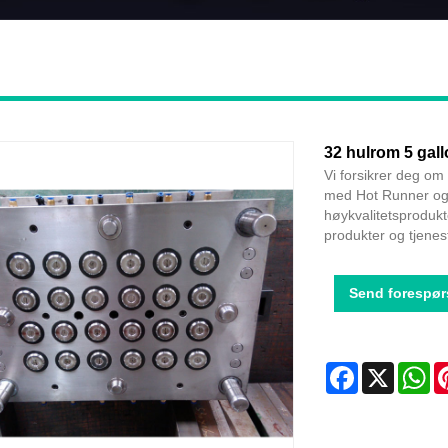
32 hulrom 5 gal
Vi forsikrer deg om 
med Hot Runner og s
høykvalitetsprodukt
produkter og tjenes
Send forespør
Facebook
X
Wh