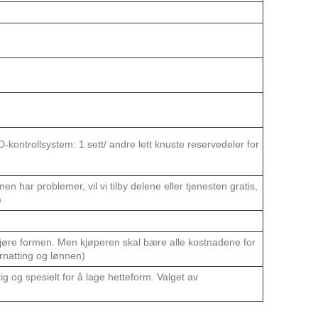
D-kontrollsystem: 1 sett/ andre lett knuste reservedeler for
en har problemer, vil vi tilby delene eller tjenesten gratis,
)
 kjøre formen. Men kjøperen skal bære alle kostnadene for
ernatting og lønnen)
tig og spesielt for å lage hetteform. Valget av