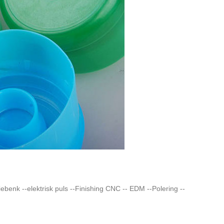
iebenk --elektrisk puls --Finishing CNC -- EDM --Polering --