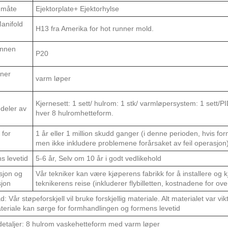
 måte
Ejektorplate+ Ejektorhylse
anifold
H13 fra Amerika for hot runner mold.
nnen
P20
nner
varm løper
Kjernesett: 1 sett/ hulrom: 1 stk/ varmløpersystem: 1 sett/PI
deler av
hver 8 hulromhetteform.
 for
1 år eller 1 million skudd ganger (i denne perioden, hvis form
men ikke inkludere problemene forårsaket av feil operasjon
s levetid
5-6 år, Selv om 10 år i godt vedlikehold
asjon og
Vår tekniker kan være kjøperens fabrikk for å installere og
jon
teknikerens reise (inkluderer flybilletten, kostnadene for ov
: Vår støpeforskjell vil bruke forskjellig materiale. Alt materialet var vik
eriale kan sørge for formhandlingen og formens levetid
etaljer: 8 hulrom vaskehetteform med varm løper