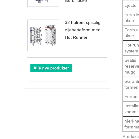
liters flaske
Ejector
Form M
plate
32 hulrom spiselig
Form a
oljehetteform med
plate
Hot Runner
Hot ru
system
Gratis
reserve
Alle nye produkter
mugg
Garanti
formen
Formen
Install
kommis
Merknad
formmat
Produktd