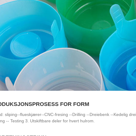
RODUKSJONSPROSESS FOR FORM
: sliping--flueskjærer--CNC-fresing --Drilling --Dreiebenk --Kedelig dre
ing -- Testing 3. Utskiftbare deler for hvert hulrom.