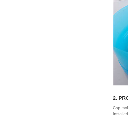
2. P
Cap mold
Installer