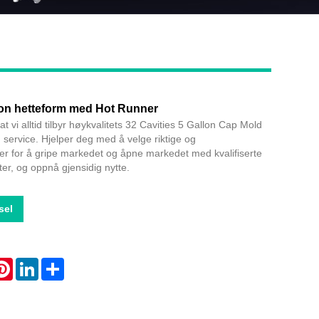
lon hetteform med Hot Runner
Live
at vi alltid tilbyr høykvalitets 32 Cavities 5 Gallon Cap Mold
ervice. Hjelper deg med å velge riktige og
er for å gripe markedet og åpne markedet med kvalifiserte
ter, og oppnå gjensidig nytte.
sel
atsApp
Pinterest
LinkedIn
Share