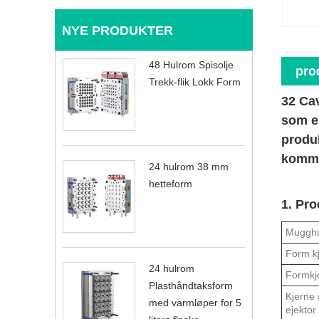
NYE PRODUKTER
48 Hulrom Spisolje
pro
Trekk-flik Lokk Form
32 Cav
som er
produk
komme 
24 hulrom 38 mm
hetteform
1. Pr
Muggh
Form k
24 hulrom
Formkj
Plasthåndtaksform
Kjerne 
med varmløper for 5
ejektor