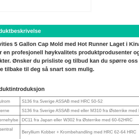
duktbeskrivelse
ities 5 Gallon Cap Mold med Hot Runner Laget i Kina
 en profesjonell høykvalitets produktprodusenter og f
ter. Ønsker du prisliste og tilbud kan du spørre oss 
tilbake til deg så snart som mulig.
oduktintroduksjon
ulrom
S136 fra Sverige ASSAB med HRC 50-52
jerne
S136 fra Sverige ASSAB med eller M310 fra Østerrike med
ernehylse
DC11 fra Japan eller W302 fra Østerrike med 60-62HRC
sentral
Beryllium Kobber + Krombehandling med HRC 62-64 HRC