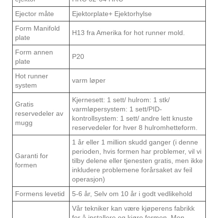
Ejector måte
Ejektorplate+ Ejektorhylse
Form Manifold
H13 fra Amerika for hot runner mold.
plate
Form annen
P20
plate
Hot runner
varm løper
system
Kjernesett: 1 sett/ hulrom: 1 stk/
Gratis
varmløpersystem: 1 sett/PID-
reservedeler av
kontrollsystem: 1 sett/ andre lett knuste
mugg
reservedeler for hver 8 hulromhetteform.
1 år eller 1 million skudd ganger (i denne
perioden, hvis formen har problemer, vil vi
Garanti for
tilby delene eller tjenesten gratis, men ikke
formen
inkludere problemene forårsaket av feil
operasjon)
Formens levetid
5-6 år, Selv om 10 år i godt vedlikehold
Vår tekniker kan være kjøperens fabrikk
for å installere og kjøre formen. Men