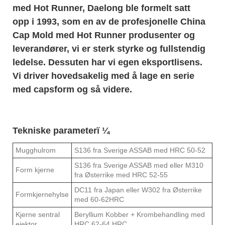
med Hot Runner, Daelong ble formelt satt
opp i 1993, som en av de profesjonelle China
Cap Mold med Hot Runner produsenter og
leverandører, vi er sterk styrke og fullstendig
ledelse. Dessuten har vi egen eksportlisens.
Vi driver hovedsakelig med å lage en serie
med capsform og så videre.
Tekniske parameterï ¼
Mugghulrom
S136 fra Sverige ASSAB med HRC 50-52
S136 fra Sverige ASSAB med eller M310
Form kjerne
fra Østerrike med HRC 52-55
DC11 fra Japan eller W302 fra Østerrike
Formkjernehylse
med 60-62HRC
Kjerne sentral
Beryllium Kobber + Krombehandling med
ejektor
HRC 62-64 HRC