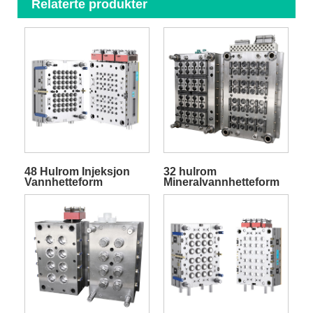
Relaterte produkter
48 Hulrom Injeksjon
32 hulrom
Vannhetteform
Mineralvannhetteform
med glidesystem