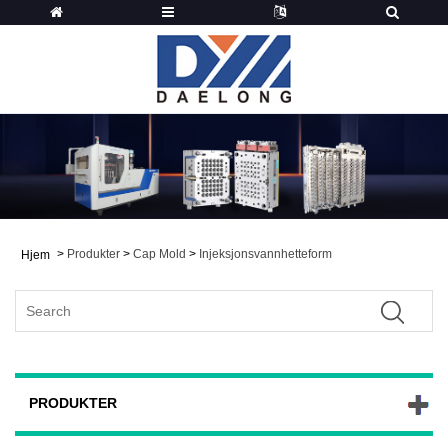
>
Produkter
>
Cap Mold
>
Injeksjonsvannhetteform
Hjem
PRODUKTER