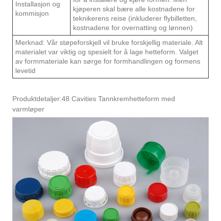
Installasjon og
kjøperen skal bære alle kostnadene for
kommisjon
teknikerens reise (inkluderer flybilletten,
kostnadene for overnatting og lønnen)
Merknad: Vår støpeforskjell vil bruke forskjellig materiale. Alt
materialet var viktig og spesielt for å lage hetteform. Valget
av formmateriale kan sørge for formhandlingen og formens
levetid
Produktdetaljer:48 Cavities Tannkremhetteform med
varmløper