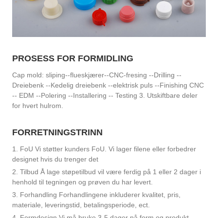
PROSESS FOR FORMIDLING
Cap mold: sliping--flueskjærer--CNC-fresing --Drilling --
Dreiebenk --Kedelig dreiebenk --elektrisk puls --Finishing CNC
-- EDM --Polering --Installering -- Testing 3. Utskiftbare deler
for hvert hulrom.
FORRETNINGSTRINN
1. FoU Vi støtter kunders FoU. Vi lager filene eller forbedrer
designet hvis du trenger det
2. Tilbud Å lage støpetilbud vil være ferdig på 1 eller 2 dager i
henhold til tegningen og prøven du har levert.
3. Forhandling Forhandlingene inkluderer kvalitet, pris,
materiale, leveringstid, betalingsperiode, ect.
4. Formdesign Vi må bruke 3-5 dager på form og produkt