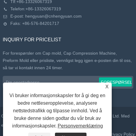
Tlf:
+86-13326067319
Telefon:
+86-13326067319
E-post:
hengyuan@cnhengyuan.com
Faks: +86-576-84201717
INQUIRY FOR PRICELIST
For forespørsler om Cap mold, Cap Compression Machine,
Preform Mold eller prisliste, vennligst legg igjen e-posten din til oss,
så tar vi kontakt innen 24 timer.
X
Vi bruker informasjonskapsler for å gi deg en
bedre nettleseropplevelse, analysere
nettstedstrafikk og tilpasse innhold. Ved å
Copyright © 2022 Taizhou Huangyan Daelong Mould Co., Ltd. Med
bruke denne siden godtar du vår bruk av
enerett.
informasjonskapsler.
Personvernerklæring
Lenker
Sitemap
RSS
XML
Privacy Policy