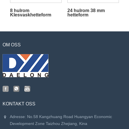
8 hulrom
24 hulrom 38 mm
Klesvaskhetteform
hetteform
med Hot Runner
OM OSS
KONTAKT OSS
Adresse: No.58 Kangzhuang Road Huangyan Economic
Development Zone Taizhou Zhejiang, Kina