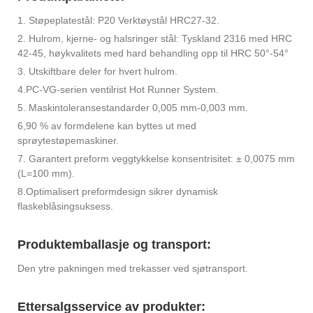
1. Støpeplatestål: P20 Verktøystål HRC27-32.
2. Hulrom, kjerne- og halsringer stål: Tyskland 2316 med HRC
42-45, høykvalitets med hard behandling opp til HRC 50°-54°
3. Utskiftbare deler for hvert hulrom.
4.PC-VG-serien ventilrist Hot Runner System.
5. Maskintoleransestandarder 0,005 mm-0,003 mm.
6,90 % av formdelene kan byttes ut med
sprøytestøpemaskiner.
7. Garantert preform veggtykkelse konsentrisitet: ± 0,0075 mm
(L=100 mm).
8.Optimalisert preformdesign sikrer dynamisk
flaskeblåsingsuksess.
Produktemballasje og transport:
Den ytre pakningen med trekasser ved sjøtransport.
Ettersalgsservice av produkter: