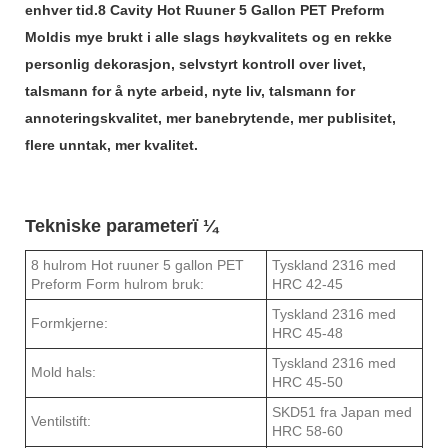
enhver tid.8 Cavity Hot Ruuner 5 Gallon PET Preform
Moldis mye brukt i alle slags høykvalitets og en rekke
personlig dekorasjon, selvstyrt kontroll over livet,
talsmann for å nyte arbeid, nyte liv, talsmann for
annoteringskvalitet, mer banebrytende, mer publisitet,
flere unntak, mer kvalitet.
Tekniske parameterï ¼
8 hulrom Hot ruuner 5 gallon PET
Tyskland 2316 med
Preform Form hulrom bruk:
HRC 42-45
Tyskland 2316 med
Formkjerne:
HRC 45-48
Tyskland 2316 med
Mold hals:
HRC 45-50
SKD51 fra Japan med
Ventilstift:
HRC 58-60