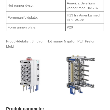
America Beryllium
Hot runner dyse:
kobber med HRC 37
H13 fra Amerika med
Formmanifoldplate:
HRC 35-38
Form annen plate:
P20
Produktdetaljer: 8 hulrom Hot ruuner 5 gallon PET Preform
Mold
Produktparameter