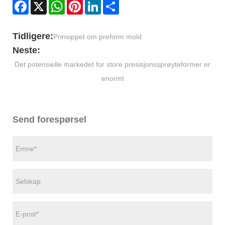
Facebook
X
WhatsApp
Pinterest
LinkedIn
Share
Tidligere:
Prinsippet om preform mold
Neste:
Det potensielle markedet for store presisjonssprøyteformer er
enormt
Send forespørsel