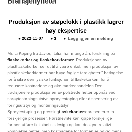
Bransjenyheter
Produksjon av støpelokk i plastikk lagrer
høy ekspertise
●
2022-11-07
●
3
●
Legg igjen en melding
Mr. Li Keping fra Javier, Italia, har mange års forskning på
flaskekorker og flaskekorkformer
. Produksjonen av
plastflaskekorker ser ut til å være enkel, men produksjon av
plastflaskekorkformer har høye faglige ferdigheter." betingelse
for å sikre den fysiske funksjonen til flaskekorken, for å
redusere kostnadene og øke markedsandelen Den
tradisjonelle produksjonen av polstrede hetter oppnås ved
sprøytestøpingsutstyr, sprøytestøping eller dispensering av
foringsutstyr og monteringsutstyr.
Sprøytestøping og pressing
flaskekorker
representerer to
forskjellige prosesser. Førstnevnte kan kjøpe forskjellige
former, utføre fleksibel stildesign og kan designe relativt
komplekse hetter, men kostnadene for formen er høye; mens